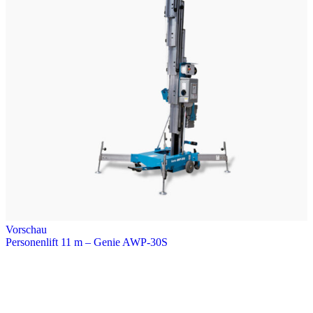
Vorschau
Personenlift 11 m – Genie AWP-30S
Arbeitshöhe: 11 m
Tragfähigkeit: 159 kg
Eigengewicht: 352 kg
Abstützmaß (LxB): 1,93 x 1,73 m