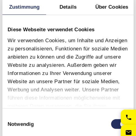
Zustimmung
Details
Über Cookies
450 kg
9
650 kg
4
Diese Webseite verwendet Cookies
Startseite
/
Arbeitsbühnen
/
Seite 6
Wir verwenden Cookies, um Inhalte und Anzeigen
zu personalisieren, Funktionen für soziale Medien
anbieten zu können und die Zugriffe auf unsere
Website zu analysieren. Außerdem geben wir
Informationen zu Ihrer Verwendung unserer
Website an unsere Partner für soziale Medien,
Werbung und Analysen weiter. Unsere Partner
führen diese Informationen möglicherweise mit
weiteren Daten zusammen, die Sie ihnen
bereitgestellt haben oder die sie im Rahmen Ihrer
Einwilligungsauswahl
Nutzung der Dienste gesammelt haben.
Notwendig