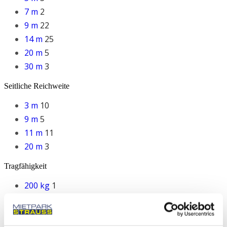
7 m
2
9 m
22
14 m
25
20 m
5
30 m
3
Seitliche Reichweite
3 m
10
9 m
5
11 m
11
20 m
3
Tragfähigkeit
200 kg
1
230 kg
1
100 kg
29
300 kg
14