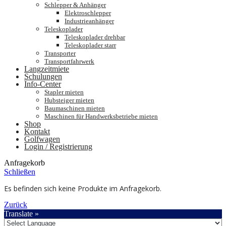
Schlepper & Anhänger
Elektroschlepper
Industrieanhänger
Teleskoplader
Teleskoplader drehbar
Teleskoplader starr
Transporter
Transportfahrwerk
Langzeitmiete
Schulungen
Info-Center
Stapler mieten
Hubsteiger mieten
Baumaschinen mieten
Maschinen für Handwerksbetriebe mieten
Shop
Kontakt
Golfwagen
Login / Registrierung
Anfragekorb
Schließen
Es befinden sich keine Produkte im Anfragekorb.
Zurück
Translate »