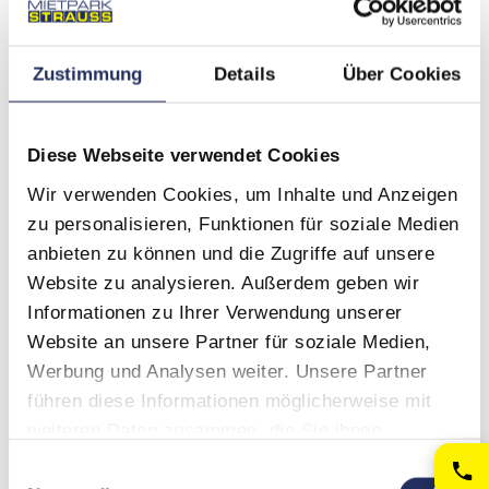
Baumaschinen
Zustimmung
Details
Über Cookies
Baumaschinen für langfristige Einsätze für Baustelle, Erdarbeiten
& Industrie: Mieten Sie Bagger, Radlader & mehr dauerhaft –
wirtschaftlich, zuverlässig und mit kompletter
Diese Webseite verwendet Cookies
Wir verwenden Cookies, um Inhalte und Anzeigen
zu personalisieren, Funktionen für soziale Medien
Anhängerarbeitsbühnen
anbieten zu können und die Zugriffe auf unsere
Website zu analysieren. Außerdem geben wir
LKW- & Anhängerarbeitsbühnen mieten für maximale Mobilität
und wechselnde Einsatzorte: Flexible LKW- und Anhängerbühnen
Informationen zu Ihrer Verwendung unserer
für Projekte, die schnelle Standortwechsel erfordern – robust und
Website an unsere Partner für soziale Medien,
sofort einsatzbereit.
Werbung und Analysen weiter. Unsere Partner
führen diese Informationen möglicherweise mit
Ihre Vorteile
weiteren Daten zusammen, die Sie ihnen
bereitgestellt haben oder die sie im Rahmen Ihrer
Mietpark Strauss
Einwilligungsauswahl
Nutzung der Dienste gesammelt haben.