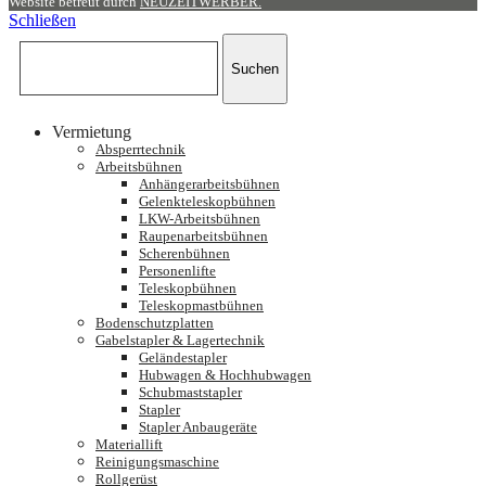
Website betreut durch
NEUZEITWERBER.
Schließen
Suchen
Vermietung
Absperrtechnik
Arbeitsbühnen
Anhängerarbeitsbühnen
Gelenkteleskopbühnen
LKW-Arbeitsbühnen
Raupenarbeitsbühnen
Scherenbühnen
Personenlifte
Teleskopbühnen
Teleskopmastbühnen
Bodenschutzplatten
Gabelstapler & Lagertechnik
Geländestapler
Hubwagen & Hochhubwagen
Schubmaststapler
Stapler
Stapler Anbaugeräte
Materiallift
Reinigungsmaschine
Rollgerüst