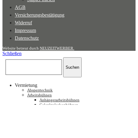
AGB
Versicherungsbestätigung
Widerruf
Impressum
Datenschutz
Website betreut durch
NEUZEITWERBER.
Schließen
Suchen
Vermietung
Absperrtechnik
Arbeitsbühnen
Anhängerarbeitsbühnen
Gelenkteleskopbühnen
LKW-Arbeitsbühnen
Raupenarbeitsbühnen
Scherenbühnen
Personenlifte
Teleskopbühnen
Teleskopmastbühnen