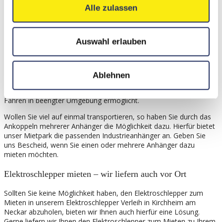
betriebsinternen Transportaufgaben. Auch Bahnhöfe und
Alle zulassen
Flughäfen kennen die Vorteile, die Elektroschlepper bieten.
Elektroschlepper mieten – ideal für den Innenbereich
Auswahl erlauben
Unsere Elektroschlepper zum Mieten werden elektronisch
betrieben und sind somit emissionsfrei. Mit ihrer Anhängelast von
bis zu 25 Tonnen, sind sie echte Kraftpakete. Auf der Ladefläche
Ablehnen
lassen sich Gewichte bis zu 300kg transportieren. Dazu sind
unsere Elektroschlepper zum Mieten äußerst wendig, was das
Fahren in beengter Umgebung ermöglicht.
Wollen Sie viel auf einmal transportieren, so haben Sie durch das
Ankoppeln mehrerer Anhänger die Möglichkeit dazu. Hierfür bietet
unser Mietpark die passenden Industrieanhänger an. Geben Sie
uns Bescheid, wenn Sie einen oder mehrere Anhänger dazu
mieten möchten.
Elektroschlepper mieten – wir liefern auch vor Ort
Sollten Sie keine Möglichkeit haben, den Elektroschlepper zum
Mieten in unserem Elektroschlepper Verleih in Kirchheim am
Neckar abzuholen, bieten wir Ihnen auch hierfür eine Lösung.
Gerne liefern wir Ihnen den Elektroschlepper zum Mieten zu Ihrem