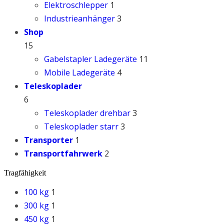
Elektroschlepper
1
Industrieanhänger
3
Shop
15
Gabelstapler Ladegeräte
11
Mobile Ladegeräte
4
Teleskoplader
6
Teleskoplader drehbar
3
Teleskoplader starr
3
Transporter
1
Transportfahrwerk
2
Tragfähigkeit
100 kg
1
300 kg
1
450 kg
1