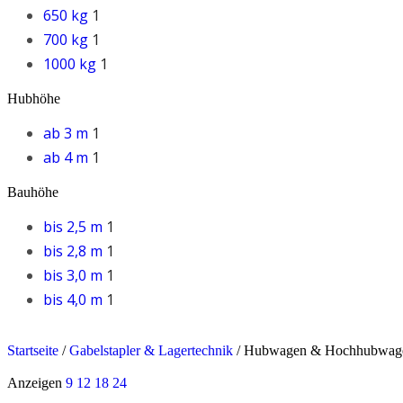
650 kg
1
700 kg
1
1000 kg
1
Hubhöhe
ab 3 m
1
ab 4 m
1
Bauhöhe
bis 2,5 m
1
bis 2,8 m
1
bis 3,0 m
1
bis 4,0 m
1
Startseite
/
Gabelstapler & Lagertechnik
/
Hubwagen & Hochhubwag
Anzeigen
9
12
18
24