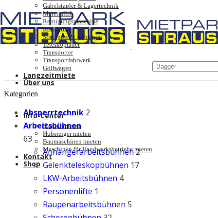
Gabelstapler & Lagertechnik
Materiallift
Reinigungsmaschine
Rollgerüst
Schlepper & Anhänger
Teleskoplader
Transporter
Transportfahrwerk
Golfwagen
Langzeitmiete
Über uns
Unternehmen
Kategorien
Schulungen
Jobangebote
Absperrtechnik
2
Info-Center
Arbeitsbühnen
Stapler mieten
Hubsteiger mieten
63
Baumaschinen mieten
Maschinen für Handwerksbetriebe mieten
Anhängerarbeitsbühnen
2
Kontakt
Shop
Gelenkteleskopbühnen
17
LKW-Arbeitsbühnen
4
Personenlifte
1
Raupenarbeitsbühnen
5
Scherenbühnen
32