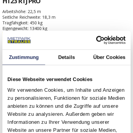
HT23 RTJ PRO
Arbeitshöhe: 22,5 m
Seitliche Reichweite: 18,3 m
Tragfähigkeit: 450 kg
Eigengewicht: 13400 kg
Datenblatt
-
+
Zustimmung
Details
Über Cookies
ZUM ANFRAGEKORB HINZUFÜGEN
Direkt anfragen
Diese Webseite verwendet Cookies
Kategorien:
Arbeitsbühnen
,
Teleskopbühnen
Wir verwenden Cookies, um Inhalte und Anzeigen
Share:
zu personalisieren, Funktionen für soziale Medien
Beschreibung
anbieten zu können und die Zugriffe auf unsere
About brand
Website zu analysieren. Außerdem geben wir
Beschreibung
Informationen zu Ihrer Verwendung unserer
Website an unsere Partner für soziale Medien,
Die Teleskopbühne Haulotte HT23 RTJ PRO ist eine