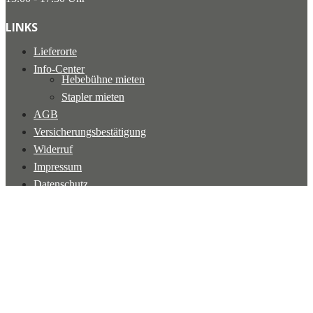
LINKS
Lieferorte
Info-Center
Hebebühne mieten
Stapler mieten
AGB
Versicherungsbestätigung
Widerruf
Impressum
Datenschutz
Website betreut durch
NEUZEITWERBER.
Schließen
Suchen
Vermietung
Absperrtechnik