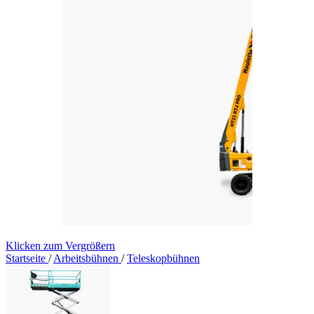
Klicken zum Vergrößern
Startseite
/
Arbeitsbühnen
/
Teleskopbühnen