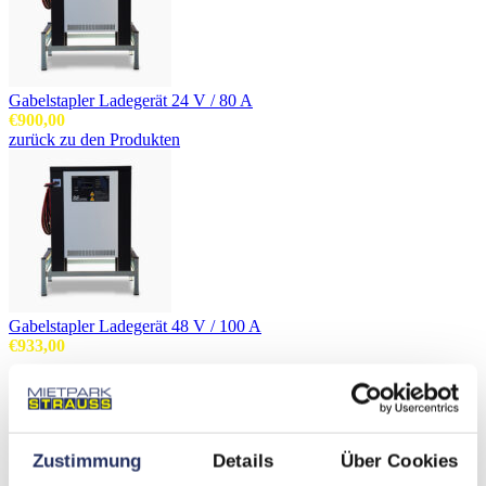
Gabelstapler Ladegerät 24 V / 80 A
€
900,00
zurück zu den Produkten
Gabelstapler Ladegerät 48 V / 100 A
€
933,00
GABELSTAPLER LADEGERÄT 48 V / 80 A
€
931,00
Zustimmung
Details
Über Cookies
Ladegerät für Bleisäurebatterien
Spannung: 48 Volt