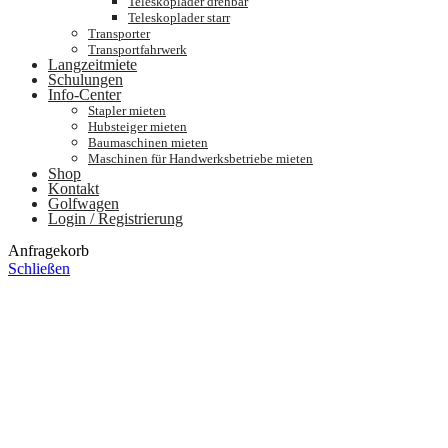
Teleskoplader drehbar
Teleskoplader starr
Transporter
Transportfahrwerk
Langzeitmiete
Schulungen
Info-Center
Stapler mieten
Hubsteiger mieten
Baumaschinen mieten
Maschinen für Handwerksbetriebe mieten
Shop
Kontakt
Golfwagen
Login / Registrierung
Anfragekorb
Schließen
Es befinden sich keine Produkte im Anfragekorb.
Zurück
Translate »