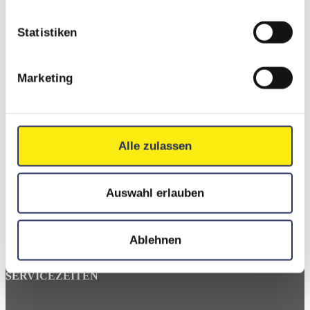
Statistiken
Marketing
Alle zulassen
MIETPARK STRAUSS GMBH
Ernst-Ackermann-Str. 24
Auswahl erlauben
74366 Kirchheim am Neckar
Telefon:
07143 9688930
Ablehnen
E-Mail:
info@mietpark-strauss.de
SERVICEZEITEN