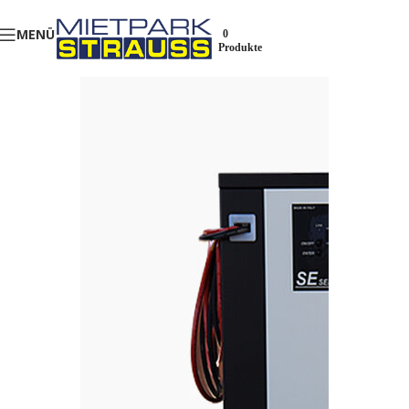
MENÜ
0
Produkte