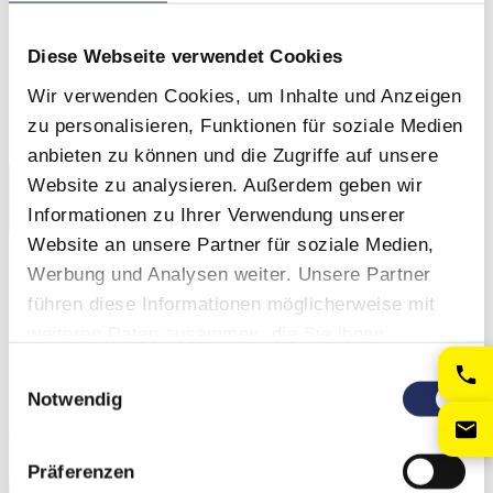
Max. Ladestrom: 80 Ampere
Netzspannung: 380 Volt
Diese Webseite verwendet Cookies
Empfohlene Akku – Kapazität: 420 – 500 Ah
Stecker (z.B. Rema 160) frei wählbar
Wir verwenden Cookies, um Inhalte und Anzeigen
zu personalisieren, Funktionen für soziale Medien
-
+
anbieten zu können und die Zugriffe auf unsere
Website zu analysieren. Außerdem geben wir
ZUM ANFRAGEKORB HINZUFÜGEN
Informationen zu Ihrer Verwendung unserer
Direkt anfragen
Website an unsere Partner für soziale Medien,
Kategorien:
Gabelstapler Ladegeräte
,
Shop
Werbung und Analysen weiter. Unsere Partner
Share:
führen diese Informationen möglicherweise mit
Beschreibung
weiteren Daten zusammen, die Sie ihnen
Beschreibung
bereitgestellt haben oder die sie im Rahmen Ihrer
Einwilligungsauswahl
Nutzung der Dienste gesammelt haben.
Notwendig
1 JAHR GARANTIE
Versand gegen 50 € Aufpreis möglich
Präferenzen
Zusätzliche Information