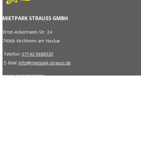
MIETPARK STRAUSS GMBH
Ernst-Ackermann-Str. 24
74366 Kirchheim am Neckar
Telefon:
07143 9688930
E-Mail:
info@mietpark-strauss.de
SERVICEZEITEN
Montag - Freitag
07.00 - 12.00 Uhr
13.00 - 17.30 Uhr
LINKS
Lieferorte