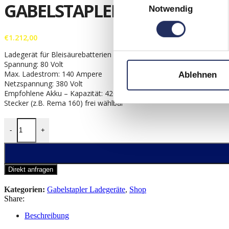
GABELSTAPLER LADEGERÄT 80 
Notwendig
€
1.212,00
Ladegerät für Bleisäurebatterien
Spannung: 80 Volt
Max. Ladestrom: 140 Ampere
Ablehnen
Netzspannung: 380 Volt
Empfohlene Akku – Kapazität: 420 – 500 Ah
Stecker (z.B. Rema 160) frei wählbar
-
+
Direkt anfragen
Kategorien:
Gabelstapler Ladegeräte
,
Shop
Share:
Beschreibung