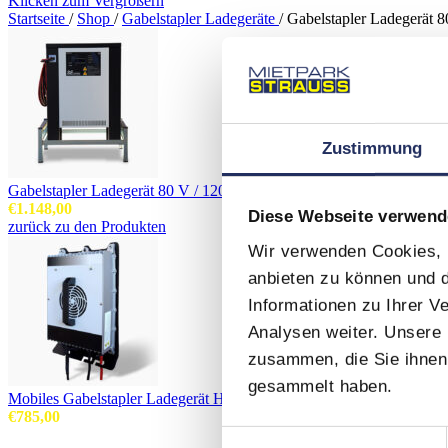
Klicken zum Vergrößern
Startseite
/
Shop
/
Gabelstapler Ladegeräte
/
Gabelstapler Ladegerät 8
Zustimmung
Gabelstapler Ladegerät 80 V / 120 A
€
1.148,00
Diese Webseite verwend
zurück zu den Produkten
Wir verwenden Cookies, u
anbieten zu können und d
Informationen zu Ihrer 
Analysen weiter. Unsere 
zusammen, die Sie ihnen 
gesammelt haben.
Mobiles Gabelstapler Ladegerät HF 48V / 50A
€
785,00
Einwilligungsauswahl