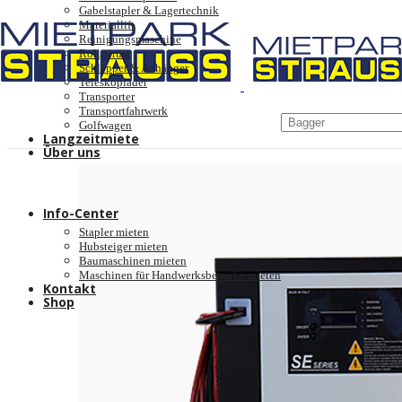
Gabelstapler & Lagertechnik
Materiallift
Reinigungsmaschine
Rollgerüst
Schlepper & Anhänger
Teleskoplader
Transporter
Transportfahrwerk
Golfwagen
Langzeitmiete
Über uns
Unternehmen
Schulungen
Jobangebote
Info-Center
Stapler mieten
Hubsteiger mieten
Baumaschinen mieten
Maschinen für Handwerksbetriebe mieten
Kontakt
Shop