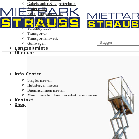
Gabelstapler & Lagertechnik
Materiallift
Reinigungsmaschine
Rollgerüst
Schlepper & Anhänger
Teleskoplader
Transporter
Transportfahrwerk
Golfwagen
Langzeitmiete
Über uns
Unternehmen
Schulungen
Jobangebote
Info-Center
Stapler mieten
Hubsteiger mieten
Baumaschinen mieten
Maschinen für Handwerksbetriebe mieten
Kontakt
Shop