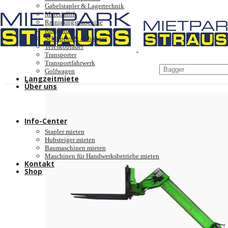
Gabelstapler & Lagertechnik
Materiallift
Reinigungsmaschine
Rollgerüst
Schlepper & Anhänger
Teleskoplader
Transporter
Transportfahrwerk
Golfwagen
Langzeitmiete
Über uns
Unternehmen
Schulungen
Jobangebote
Info-Center
Stapler mieten
Hubsteiger mieten
Baumaschinen mieten
Maschinen für Handwerksbetriebe mieten
Kontakt
Shop