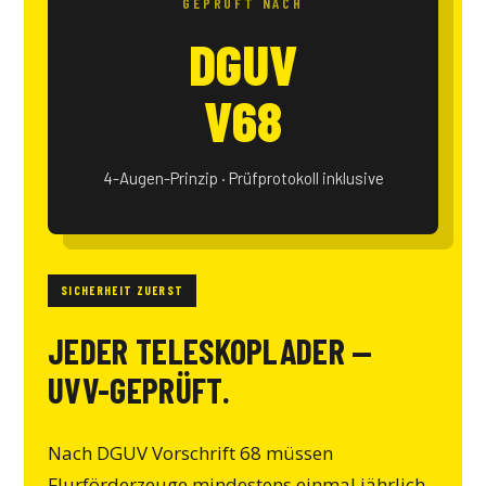
GEPRÜFT NACH
DGUV
V68
4-Augen-Prinzip · Prüfprotokoll inklusive
SICHERHEIT ZUERST
JEDER TELESKOPLADER —
UVV-GEPRÜFT.
Nach DGUV Vorschrift 68 müssen
Flurförderzeuge mindestens einmal jährlich