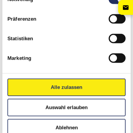
für Hochbau, Stahlbau und Materialhandling in
einer der bauaktivsten Städte zwischen
Präferenzen
Stuttgart und Ludwigsburg.
Statistiken
33.000
25 km
Marketing
EINWOHNER
ANFAHRT AUS
KIRCHHEIM
Alle zulassen
25 m
24 h
MAX. HUBHÖHE
LIEFER-GARANTIE
Auswahl erlauben
Ablehnen
KORNWESTHEIM — WO MATERIAL IN DIE