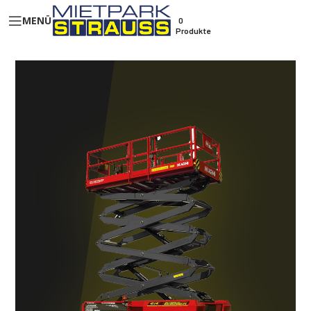
MENÜ
0
Produkte