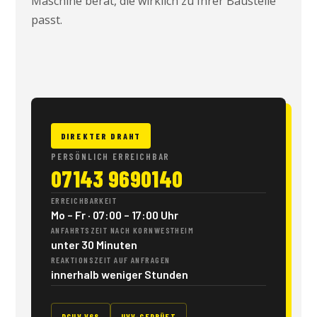
Maschine berät, die wirklich zu Ihrer Baustelle
passt.
DIREKTER DRAHT
PERSÖNLICH ERREICHBAR
07143 9690140
ERREICHBARKEIT
Mo – Fr · 07:00 – 17:00 Uhr
ANFAHRTSZEIT NACH KORNWESTHEIM
unter 30 Minuten
REAKTIONSZEIT AUF ANFRAGEN
innerhalb weniger Stunden
DGUV V68
UVV-GEPRÜFT