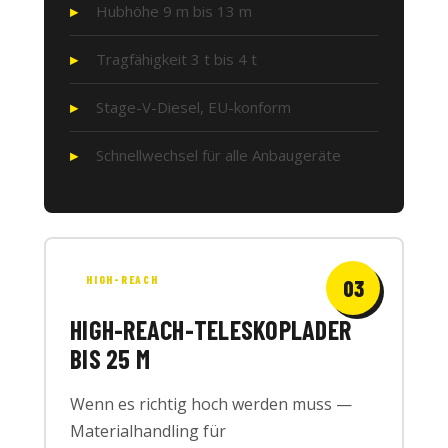
Hubhöhe 9 m bis 13 m
Tragfähigkeit 3 t bis 4 t
Stage-V-Diesel, EU-konform
Schnellwechsel für alle Anbaugeräte
HIGH-REACH
03
HIGH-REACH-TELESKOPLADER
BIS 25 M
Wenn es richtig hoch werden muss —
Materialhandling für