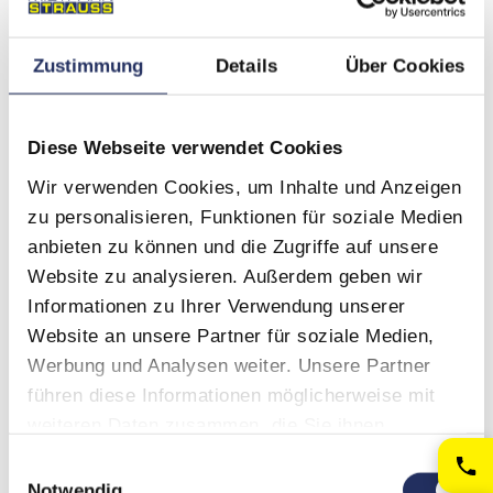
Zustimmung
Details
Über Cookies
Diese Webseite verwendet Cookies
Wir verwenden Cookies, um Inhalte und Anzeigen
zu personalisieren, Funktionen für soziale Medien
REGION KORNWESTHEIM
anbieten zu können und die Zugriffe auf unsere
Website zu analysieren. Außerdem geben wir
VOR ORT, WO HOCHBAU ZÄHLT:
Informationen zu Ihrer Verwendung unserer
KORNWESTHEIM & DAS
Website an unsere Partner für soziale Medien,
SALAMANDER-AREAL.
Werbung und Analysen weiter. Unsere Partner
führen diese Informationen möglicherweise mit
weiteren Daten zusammen, die Sie ihnen
Von unserem Standort in Kirchheim am Neckar
bereitgestellt haben oder die sie im Rahmen Ihrer
erreichen wir Kornwestheim in unter 30
Einwilligungsauswahl
Nutzung der Dienste gesammelt haben.
Minuten. Damit sind wir der logische Partner
Notwendig